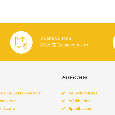
Zwettewei 100a
8629 EE Scharnegoutum
Wij renoveren
 De Keukenrenoveerder
Keukendeurtjes
renoveren
Werkbladen
sindicatie
Spoelbakken